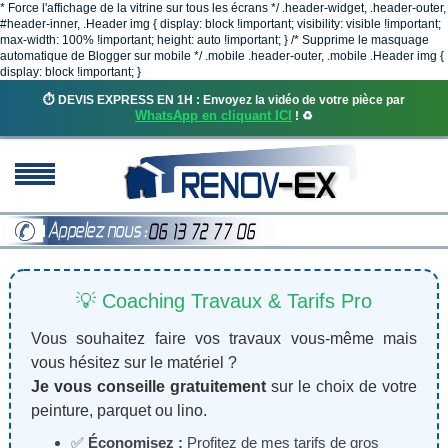
* Force l'affichage de la vitrine sur tous les écrans */ .header-widget, .header-outer,
#header-inner, .Header img { display: block !important; visibility: visible !important;
max-width: 100% !important; height: auto !important; } /* Supprime le masquage
automatique de Blogger sur mobile */ .mobile .header-outer, .mobile .Header img {
display: block !important; }
⏱️ DEVIS EXPRESS EN 1H : Envoyez la vidéo de votre pièce par
WhatsApp en cliquant ICI
! ♻️
💡 Coaching Travaux & Tarifs Pro
Vous souhaitez faire vos travaux vous-même mais
vous hésitez sur le matériel ?
Je vous conseille gratuitement
sur le choix de votre
peinture, parquet ou lino.
✅
Économisez :
Profitez de mes tarifs de gros