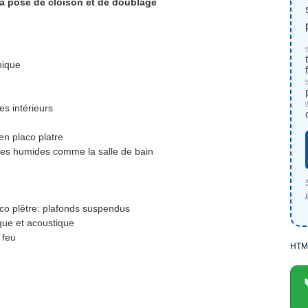
la pose de cloison et de doublage
nique
s intérieurs
n placo platre
es humides comme la salle de bain
o plêtre: plafonds suspendus
ue et acoustique
 feu
HTM