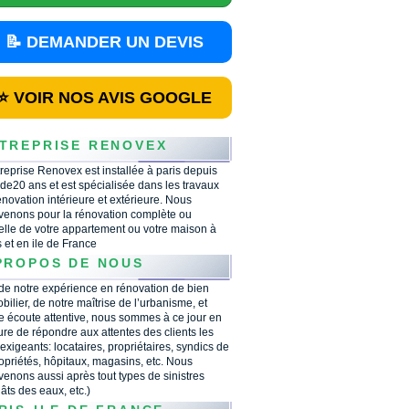
📝 DEMANDER UN DEVIS
⭐ VOIR NOS AVIS GOOGLE
TREPRISE RENOVEX
treprise Renovex est installée à paris depuis
 de20 ans et est spécialisée dans les travaux
énovation intérieure et extérieure. Nous
rvenons pour la rénovation complète ou
ielle de votre appartement ou votre maison à
s et en ile de France
PROPOS DE NOUS
 de notre expérience en rénovation de bien
bilier, de notre maîtrise de l’urbanisme, et
e écoute attentive, nous sommes à ce jour en
re de répondre aux attentes des clients les
 exigeants: locataires, propriétaires, syndics de
opriétés, hôpitaux, magasins, etc. Nous
rvenons aussi après tout types de sinistres
âts des eaux, etc.)