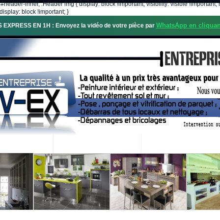
, #header-inner, .Header img { display: block !important; visibility: visible !importa
isplay: block !important; }
WhatsApp en cliquan
S EXPRESS EN 1H : Envoyez la vidéo de votre pièce par
OS SERVICES
PROJETS RÉALISÉS
DEMANDE DE DEVIS