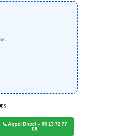
rs.
UES
📞 Appel Direct – 06 13 72 77
06