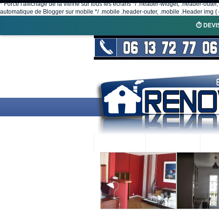
* Force l'affichage de la vitrine sur tous les écrans */ .header-widget, .header-outer
automatique de Blogger sur mobile */ .mobile .header-outer, .mobile .Header img { d
⏱️ DEVI
ACCUEIL
RENOVEX
N