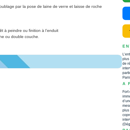
ublage par la pose de laine de verre et laisse de roche
t à peindre ou finition à l’enduit
he ou double couche.
EN
L’en
plus
de r
inte
part
Pari
A 
Fort
immo
d’un
mesu
plus
copr
inte
(Dég