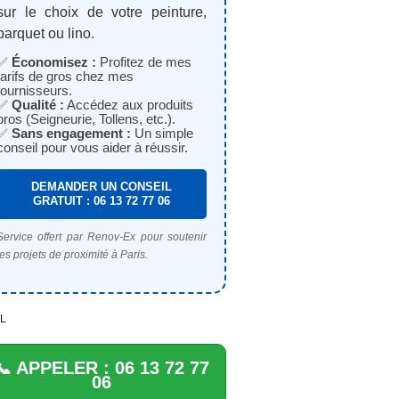
sur le choix de votre peinture,
parquet ou lino.
✅
Économisez :
Profitez de mes
tarifs de gros chez mes
fournisseurs.
✅
Qualité :
Accédez aux produits
pros (Seigneurie, Tollens, etc.).
✅
Sans engagement :
Un simple
conseil pour vous aider à réussir.
DEMANDER UN CONSEIL
GRATUIT : 06 13 72 77 06
Service offert par Renov-Ex pour soutenir
les projets de proximité à Paris.
L
📞 APPELER : 06 13 72 77
06