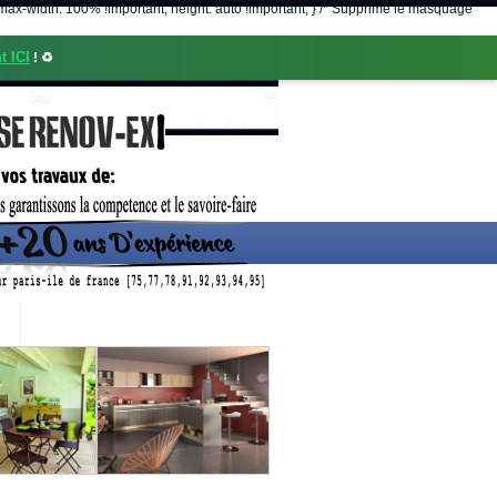
nt; max-width: 100% !important; height: auto !important; } /* Supprime le masquage
t ICI
! ♻️
CONTACT